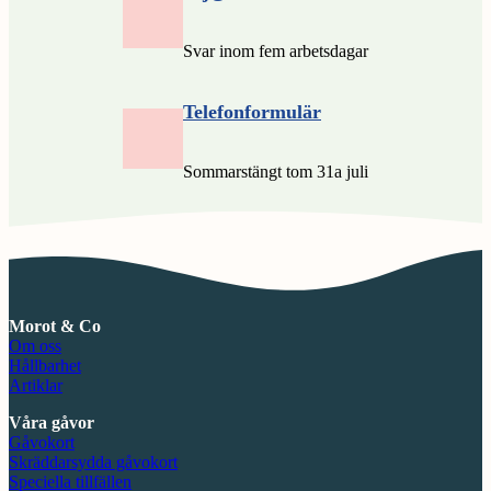
Svar inom fem arbetsdagar
Telefonformulär
Sommarstängt tom 31a juli
Morot & Co
Om oss
Hållbarhet
Artiklar
Våra gåvor
Gåvokort
Skräddarsydda gåvokort
Speciella tillfällen