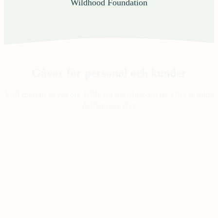
Wildhood Foundation
Gåvor för personal och kunder
Välj mellan gåvokort, hållbara profilprodukter eller utsökta
delikatesspaket