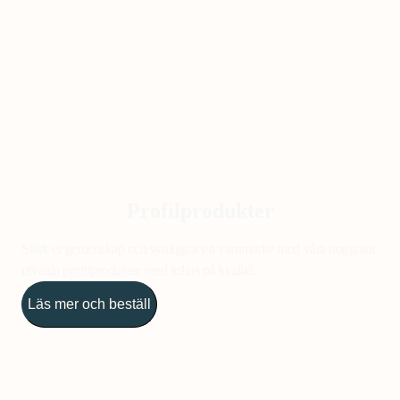
Profilprodukter
Stärk er gemenskap och synliggör ert varumärke med våra noggrant
utvalda profilprodukter med fokus på kvalité.
Läs mer och beställ