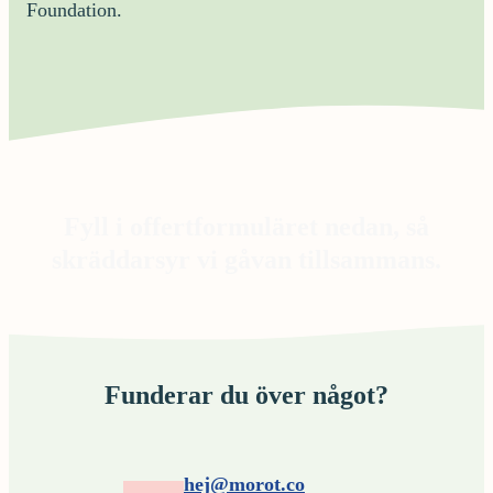
Foundation.
Fyll i offertformuläret nedan, så
skräddarsyr vi gåvan tillsammans.
Funderar du över något?
hej@morot.co