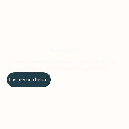
Gåvokort
Ge bort ett gåvokort med hundratals julklappsval där mottagaren
själv väljer sin favorit. Bonusgåva ingår vid varje beställning.
Läs mer och beställ