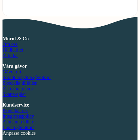
Morot & Co
Om oss
Hållbarhet
Artiklar
Våra gåvor
Gåvokort
Skräddarsydda gåvokort
Speciella tillfällen
Alla våra gåvor
Skatteregler
Kundservice
Kontakta oss
Integritetspolicy
Allmänna villkor
Lös in gåvokort
Anpassa cookies