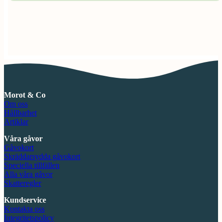
Morot & Co
Om oss
Hållbarhet
Artiklar
Våra gåvor
Gåvokort
Skräddarsydda gåvokort
Speciella tillfällen
Alla våra gåvor
Skatteregler
Kundservice
Kontakta oss
Integritetspolicy