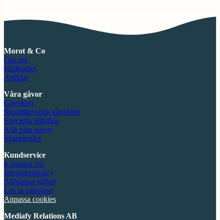
Morot & Co
Om oss
Hållbarhet
Artiklar
Våra gåvor
Gåvokort
Skräddarsydda gåvokort
Speciella tillfällen
Alla våra gåvor
Skatteregler
Kundservice
Kontakta oss
Integritetspolicy
Allmänna villkor
Lös in gåvokort
Anpassa cookies
Mediafy Relations AB