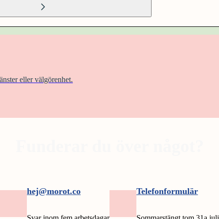
änster eller välgörenhet.
Funderar du över något?
hej@morot.co
Telefonformulär
Svar inom fem arbetsdagar
Sommarstängt tom 31a juli