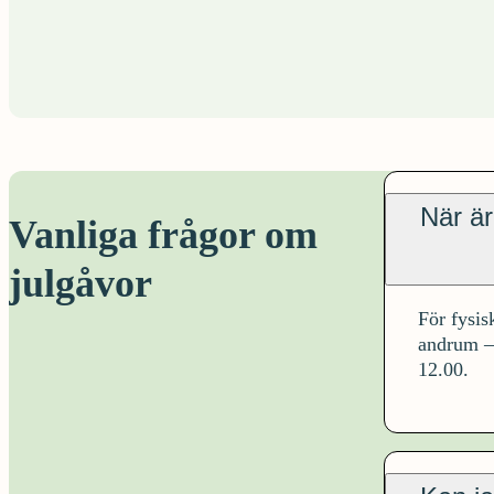
När är
Vanliga frågor om
julgåvor
För fysis
andrum – 
12.00.