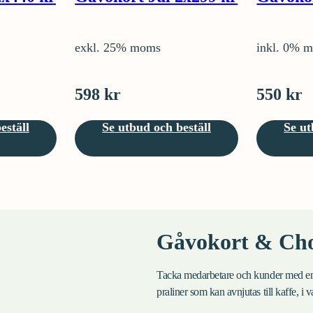
exkl. 25% moms
inkl. 0% 
598 kr
550 kr
eställ
Se utbud och beställ
Se ut
Gåvokort & Ch
Tacka medarbetare och kunder med en
praliner som kan avnjutas till kaffe, i 