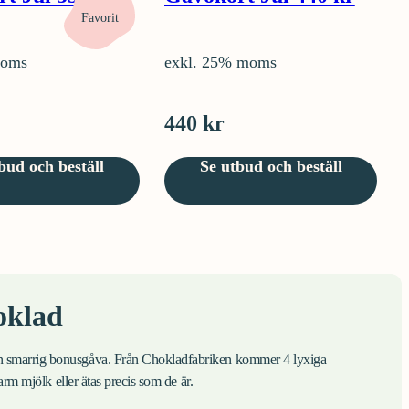
Favorit
moms
exkl. 25% moms
440 kr
bud och beställ
Se utbud och beställ
oklad
 smarrig bonusgåva. Från Chokladfabriken kommer 4 lyxiga
varm mjölk eller ätas precis som de är.