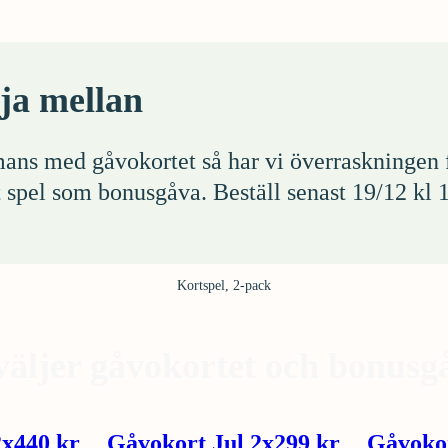
lja mellan
ans med gåvokortet så har vi överraskningen fö
t spel som bonusgåva. Beställ senast 19/12 kl 1
Kortspel, 2-pack
väljer gåvokortet och bonusg
2x440 kr
Gåvokort Jul 2x299 kr
Gåvokor