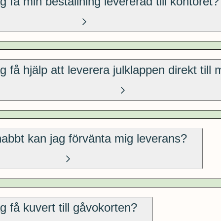
g få min beställning levererad till kontoret?
g få hjälp att leverera julklappen direkt till
abbt kan jag förvänta mig leverans?
g få kuvert till gåvokorten?