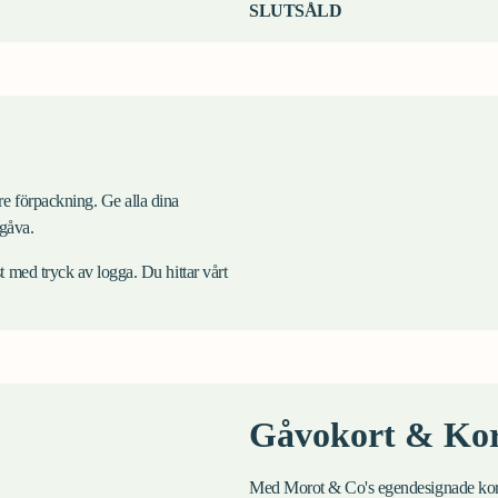
SLUTSÅLD
are förpackning. Ge alla dina
gåva.
/st med tryck av logga. Du hittar vårt
Gåvokort & Kor
Med Morot & Co's egendesignade kortl