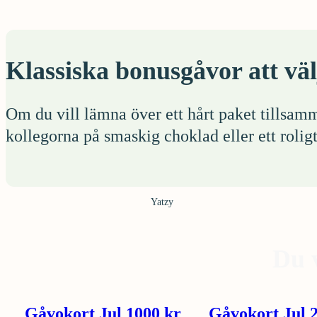
Klassiska bonusgåvor att vä
Om du vill lämna över ett hårt paket tillsamm
kollegorna på smaskig choklad eller ett rolig
Yatzy
Du 
Gåvokort Jul 1000 kr
Gåvokort Jul 