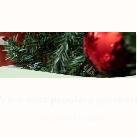
Våra mest populära gåvokor
Se alla gåvokort längre ner