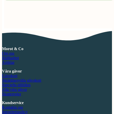
Morot & Co
Om oss
Hållbarhet
Artiklar
Våra gåvor
Gåvokort
Skräddarsydda gåvokort
Speciella tillfällen
Alla våra gåvor
Skatteregler
Kundservice
Kontakta oss
Integritetspolicy