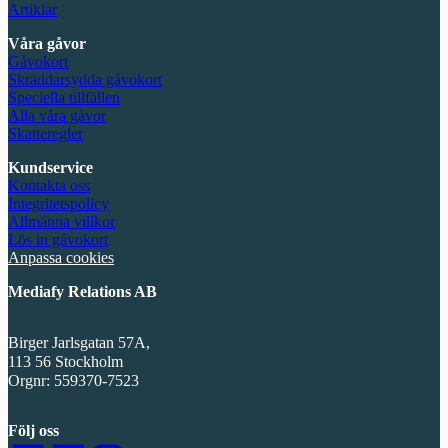
Artiklar
Våra gåvor
Gåvokort
Skräddarsydda gåvokort
Speciella tillfällen
Alla våra gåvor
Skatteregler
Kundservice
Kontakta oss
Integritetspolicy
Allmänna villkor
Lös in gåvokort
Anpassa cookies
Mediafy Relations AB
Birger Jarlsgatan 57A,
113 56 Stockholm
Orgnr: 559370-7523
Följ oss