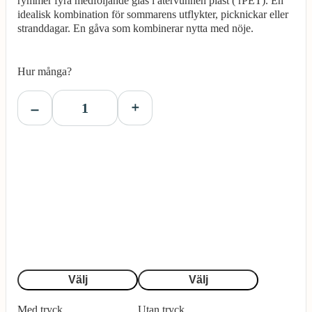
rymmer fyra medföljande glas i återvunnen plast ( rPET). En
idealisk kombination för sommarens utflykter, picknickar eller
stranddagar. En gåva som kombinerar nytta med nöje.
Hur många?
Välj
Välj
Med tryck
Utan tryck