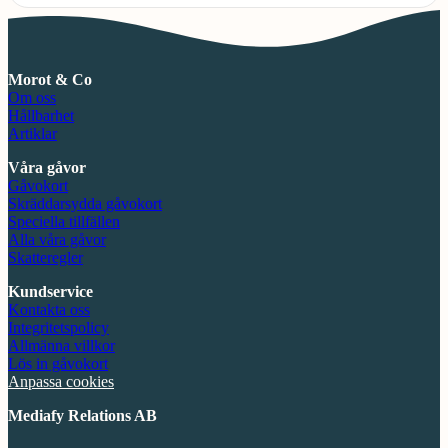
Morot & Co
Om oss
Hållbarhet
Artiklar
Våra gåvor
Gåvokort
Skräddarsydda gåvokort
Speciella tillfällen
Alla våra gåvor
Skatteregler
Kundservice
Kontakta oss
Integritetspolicy
Allmänna villkor
Lös in gåvokort
Anpassa cookies
Mediafy Relations AB