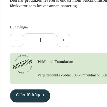
Den här produkten levereras endast inom Stockholmsom
färskvaror som kräver annan hantering.
Hur många?
Wildhood Foundation
Varje produkt skyddar 100 kvm vildmark i Afr
Offertförfrågan