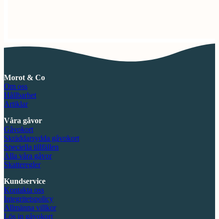
Morot & Co
Om oss
Hållbarhet
Artiklar
Våra gåvor
Gåvokort
Skräddarsydda gåvokort
Speciella tillfällen
Alla våra gåvor
Skatteregler
Kundservice
Kontakta oss
Integritetspolicy
Allmänna villkor
Lös in gåvokort