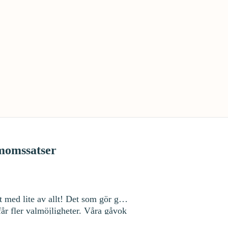
 momssatser
t med lite av allt! Det som gör gåv
får fler valmöjligheter. Våra gåvok
pelvis kök, hem och hobby, men med