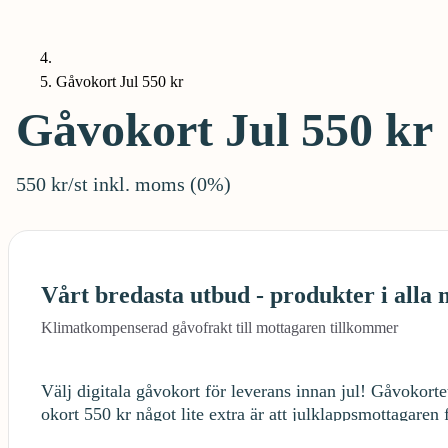
Gåvokort Jul 550 kr
Gåvokort Jul 550 kr
550 kr/st inkl. moms (0%)
Vårt bredasta utbud - produkter i alla
Klimatkompenserad gåvofrakt till mottagaren tillkommer
Välj digitala gåvokort för leverans innan jul! Gåvokorte
okort 550 kr något lite extra är att julklappsmottagaren 
ort innehåller alltid ett spännande sortiment för exem