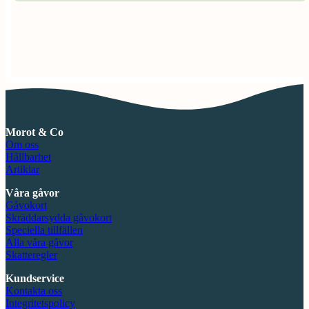
Morot & Co
Om oss
Hållbarhet
Artiklar
Våra gåvor
Gåvokort
Skräddarsydda gåvokort
Speciella tillfällen
Alla våra gåvor
Skatteregler
Kundservice
Kontakta oss
Integritetspolicy