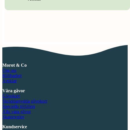
Morot & Co
Om oss
Hållbarhet
Artiklar
Våra gåvor
Gåvokort
Skräddarsydda gåvokort
Speciella tillfällen
Alla våra gåvor
Skatteregler
Kundservice