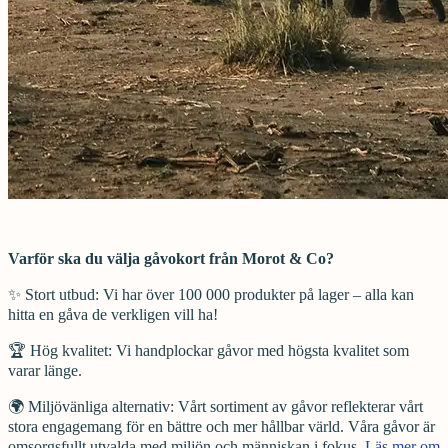
Varför ska du välja gåvokort från Morot & Co?
✨ Stort utbud: Vi har över 100 000 produkter på lager – alla kan
hitta en gåva de verkligen vill ha!
🏆 Hög kvalitet: Vi handplockar gåvor med högsta kvalitet som
varar länge.
🌍 Miljövänliga alternativ: Vårt sortiment av gåvor reflekterar vårt
stora engagemang för en bättre och mer hållbar värld. Våra gåvor är
omsorgsfullt utvalda med miljön och människan i fokus.
Läs mer om