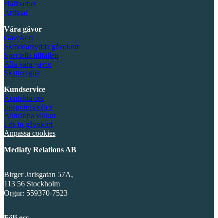
Hållbarhet
Artiklar
Våra gåvor
Gåvokort
Skräddarsydda gåvokort
Speciella tillfällen
Alla våra gåvor
Skatteregler
Kundservice
Kontakta oss
Integritetspolicy
Allmänna villkor
Lös in gåvokort
Anpassa cookies
Mediafy Relations AB
Birger Jarlsgatan 57A,
113 56 Stockholm
Orgnr: 559370-7523
Följ oss