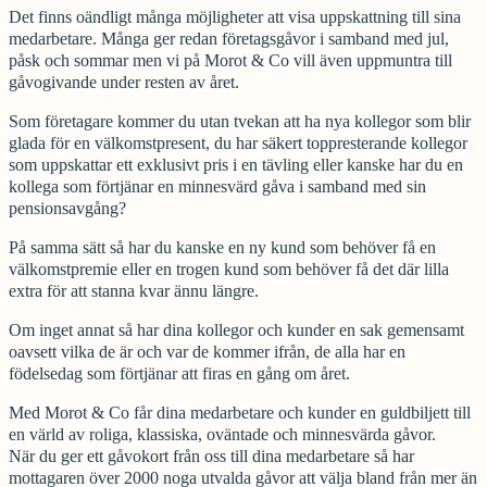
Det finns oändligt många möjligheter att visa uppskattning till sina
medarbetare. Många ger redan företagsgåvor i samband med jul,
påsk och sommar men vi på Morot & Co vill även uppmuntra till
gåvogivande under resten av året.
Som företagare kommer du utan tvekan att ha nya kollegor som blir
glada för en välkomstpresent, du har säkert toppresterande kollegor
som uppskattar ett exklusivt pris i en tävling eller kanske har du en
kollega som förtjänar en minnesvärd gåva i samband med sin
pensionsavgång?
På samma sätt så har du kanske en ny kund som behöver få en
välkomstpremie eller en trogen kund som behöver få det där lilla
extra för att stanna kvar ännu längre.
Om inget annat så har dina kollegor och kunder en sak gemensamt
oavsett vilka de är och var de kommer ifrån, de alla har en
födelsedag som förtjänar att firas en gång om året.
Med Morot & Co får dina medarbetare och kunder en guldbiljett till
en värld av roliga, klassiska, oväntade och minnesvärda gåvor.
När du ger ett gåvokort från oss till dina medarbetare så har
mottagaren över 2000 noga utvalda gåvor att välja bland från mer än