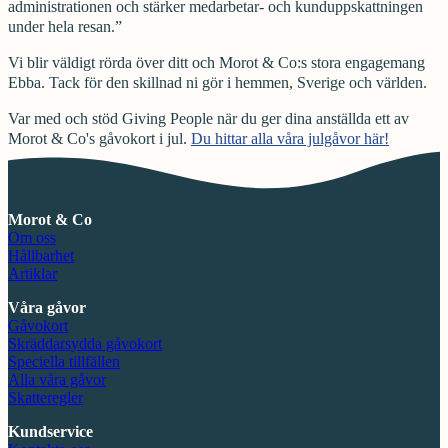
administrationen och stärker medarbetar- och kunduppskattningen
under hela resan.”
Vi blir väldigt rörda över ditt och Morot & Co:s stora engagemang
Ebba. Tack för den skillnad ni gör i hemmen, Sverige och världen.
Var med och stöd Giving People när du ger dina anställda ett av
Morot & Co's gåvokort i jul.
Du hittar alla våra julgåvor här!
Morot & Co
Om oss
Hållbarhet
Artiklar
Våra gåvor
Gåvokort
Skräddarsydda gåvokort
Speciella tillfällen
Alla våra gåvor
Skatteregler
Kundservice