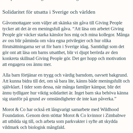
Solidaritet för utsatta i Sverige och världen
Gåvomottagare som väljer att skänka sin gåva till Giving People
tycker att det är en meningsfull gåva. “Att läsa om arbetet Giving
People gör väcker starka känslor hos mig och mina kollegor. Många
av oss blir påminda om våra egna privilegier och hur olika
förutsättningarna ser ut för barn i Sverige idag. Samtidigt som det
gör ont att läsa om barns utsatthet, blir vi djupt berörda av den
konkreta skillnad Giving People gör. Det ger hopp och motivation
att engagera oss ännu mer.
Alla barn förtjänar en trygg och värdig barndom, oavsett bakgrund.
Att kunna bidra till det, om så bara lite, känns både meningsfullt och
självklart. I tider som dessa, när många familjer kämpar, blir det
ännu tydligare hur viktig solidaritet är. Inget barn ska behöva känna
sig utanför på grund av omständigheter de inte kan påverka.”
Morot & Co har också ett långvarigt samarbete med Wildhood
Foundation. Genom dem stöttar Morot & Co kvinnor i Zimbabwe
att utbilda sig till, och arbeta som parkvakter i syfte att skydda
vildmark och biologisk mångfald.