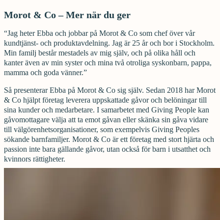
Morot & Co – Mer när du ger
“Jag heter Ebba och jobbar på Morot & Co som chef över vår
kundtjänst- och produktavdelning. Jag är 25 år och bor i Stockholm.
Min familj består mestadels av mig själv, och på olika håll och
kanter även av min syster och mina två otroliga syskonbarn, pappa,
mamma och goda vänner.”
Så presenterar Ebba på Morot & Co sig själv. Sedan 2018 har Morot
& Co hjälpt företag leverera uppskattade gåvor och belöningar till
sina kunder och medarbetare. I samarbetet med Giving People kan
gåvomottagare välja att ta emot gåvan eller skänka sin gåva vidare
till välgörenhetsorganisationer, som exempelvis Giving Peoples
sökande barnfamiljer. Morot & Co är ett företag med stort hjärta och
passion inte bara gällande gåvor, utan också för barn i utsatthet och
kvinnors rättigheter.