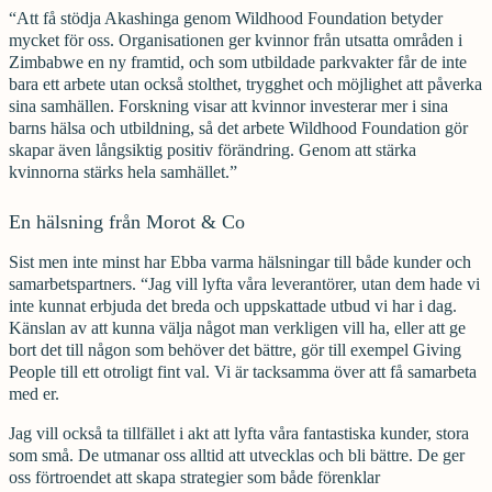
“Att få stödja Akashinga genom Wildhood Foundation betyder
mycket för oss. Organisationen ger kvinnor från utsatta områden i
Zimbabwe en ny framtid, och som utbildade parkvakter får de inte
bara ett arbete utan också stolthet, trygghet och möjlighet att påverka
sina samhällen. Forskning visar att kvinnor investerar mer i sina
barns hälsa och utbildning, så det arbete Wildhood Foundation gör
skapar även långsiktig positiv förändring. Genom att stärka
kvinnorna stärks hela samhället.”
En hälsning från Morot & Co
Sist men inte minst har Ebba varma hälsningar till både kunder och
samarbetspartners. “Jag vill lyfta våra leverantörer, utan dem hade vi
inte kunnat erbjuda det breda och uppskattade utbud vi har i dag.
Känslan av att kunna välja något man verkligen vill ha, eller att ge
bort det till någon som behöver det bättre, gör till exempel Giving
People till ett otroligt fint val. Vi är tacksamma över att få samarbeta
med er.
Jag vill också ta tillfället i akt att lyfta våra fantastiska kunder, stora
som små. De utmanar oss alltid att utvecklas och bli bättre. De ger
oss förtroendet att skapa strategier som både förenklar