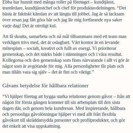
Ebba har hunnit med många roller på företaget – kundtjänst,
teamledare, kundtjänstchef och chef för produktavdelningen. “Det
bästa är faktiskt känslan av att längta till jobbet. Jag är så tacksam
över resan jag fått göra här och jag lär mig fortfarande nya saker
varje dag! Det är otroligt kul.
Att få skratta, samarbeta och nå mål tillsammans med ett team man
verkligen trivs med, det är oslagbart. Vårt kontor är en levande
mötesplats – socialt, kreativt och fullt av energi. Vi prioriterar
gemenskap, och det märks både i stämningen och i våra resultat.
Kollegorna och den gemenskap som finns närvarande i allt vi gör är
något som är avgörande för mig. Alla personligheter får plats och
man tillåts vara sig själv – det är fint och viktigt.”
Gåvans betydelse för hållbara relationer
“Vi hjälper företag att bygga starka relationer genom gåvor – från att
någon för första gången kommer till sin arbetsplats till den sista
dagen där, och genom hela kundresan. Med inspirerande, hållbara
och personliga gåvolösningar hjälper vi med allt från flexibla
gåvokort till skräddarsydda presenter och profilprodukter, och gör
det enkelt att visa uppskattning.