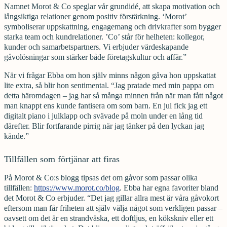
Namnet Morot & Co speglar vår grundidé, att skapa motivation och
långsiktiga relationer genom positiv förstärkning. ‘Morot’
symboliserar uppskattning, engagemang och drivkrafter som bygger
starka team och kundrelationer. ’Co’ står för helheten: kollegor,
kunder och samarbetspartners. Vi erbjuder värdeskapande
gåvolösningar som stärker både företagskultur och affär.”
När vi frågar Ebba om hon själv minns någon gåva hon uppskattat
lite extra, så blir hon sentimental. “Jag pratade med min pappa om
detta häromdagen – jag har så många minnen från när man fått något
man knappt ens kunde fantisera om som barn. En jul fick jag ett
digitalt piano i julklapp och svävade på moln under en lång tid
därefter. Blir fortfarande pirrig när jag tänker på den lyckan jag
kände.”
Tillfällen som förtjänar att firas
På Morot & Co:s blogg tipsas det om gåvor som passar olika
tillfällen:
https://www.morot.co/blog
. Ebba har egna favoriter bland
det Morot & Co erbjuder. “Det jag gillar allra mest är våra gåvokort
eftersom man får friheten att själv välja något som verkligen passar –
oavsett om det är en strandväska, ett doftljus, en kökskniv eller ett