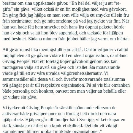
berättar om sina uppskattade gåvor. “En hel del väljer ju att “re-
gifta” sin gåva, vilket också är en fin möjlighet med våra gåvokort.
En gång fick jag hjälpa en man som ville välja ett smycke till sin fru
från sortimentet, och ge mitt omdöme på vad jag tyckte var fint. När
han sen hade fått hem smycket och hans fru öppnat paketet hörde
han av sig och sa att hon blev superglad, och tackade för hjälpen
med beslutet. Sådana minnen från jobbet håller jag varmt om hjärtat.
Att ge är minst lika meningsfullt som att få. Därför erbjuder vi alltid
möjligheten att ge gåvan vidare till en ideell organisation, däribland
Giving People. När ett företag köper gåvokort genom oss kan
mottagaren välja att avstå sin gåva och istället låta motsvarande
värde gå till ett av våra utvalda välgörenhetsalternativ. Vi
sammanställer alla dessa val och överför motsvarande totalsumma
två gånger per år till respektive organisation. På så vis blir omtanken
både personlig och konkret, oavsett om man väljer att behålla eller
ge vidare sin gåva.
Vi tycker att Giving People är särskilt spännande eftersom de
aktiverar både privatpersoner och företag i ett direkt och nära
hjälparbete. Hjälpen går till familjer här i Sverige, vilket skapar en
stark känsla av närhet och konkret skillnad. Det blir ett viktigt
komplement till mer globalt inriktade organisationer.”