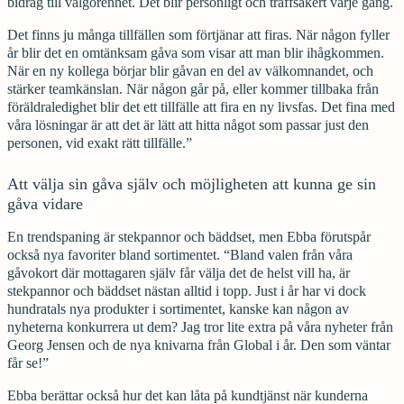
bidrag till välgörenhet. Det blir personligt och träffsäkert varje gång.
Det finns ju många tillfällen som förtjänar att firas. När någon fyller
år blir det en omtänksam gåva som visar att man blir ihågkommen.
När en ny kollega börjar blir gåvan en del av välkomnandet, och
stärker teamkänslan. När någon går på, eller kommer tillbaka från
föräldraledighet blir det ett tillfälle att fira en ny livsfas. Det fina med
våra lösningar är att det är lätt att hitta något som passar just den
personen, vid exakt rätt tillfälle.”
Att välja sin gåva själv och möjligheten att kunna ge sin
gåva vidare
En trendspaning är stekpannor och bäddset, men Ebba förutspår
också nya favoriter bland sortimentet. “Bland valen från våra
gåvokort där mottagaren själv får välja det de helst vill ha, är
stekpannor och bäddset nästan alltid i topp. Just i år har vi dock
hundratals nya produkter i sortimentet, kanske kan någon av
nyheterna konkurrera ut dem? Jag tror lite extra på våra nyheter från
Georg Jensen och de nya knivarna från Global i år. Den som väntar
får se!”
Ebba berättar också hur det kan låta på kundtjänst när kunderna