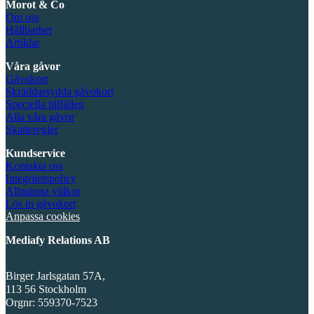
Morot & Co
Om oss
Hållbarhet
Artiklar
Våra gåvor
Gåvokort
Skräddarsydda gåvokort
Speciella tillfällen
Alla våra gåvor
Skatteregler
Kundservice
Kontakta oss
Integritetspolicy
Allmänna villkor
Lös in gåvokort
Anpassa cookies
Mediafy Relations AB
Birger Jarlsgatan 57A,
113 56 Stockholm
Orgnr: 559370-7523